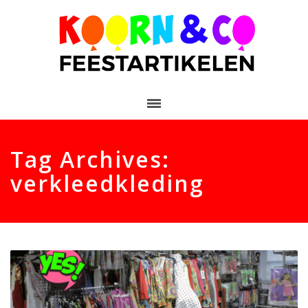
Tag Archives:
verkleedkleding