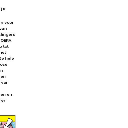
sje
ng
voor
 van
slingers
‘HOERA
 tot
het
 Je hele
rose
en
gen
 van
eren en
 er