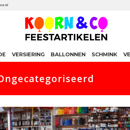
co.nl
DE
VERSIERING
BALLONNEN
SCHMINK
V
 Ongecategoriseerd