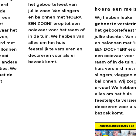
het geboortefeest van
eerd
hoera een mei
jullie zoon. Van slingers
nde
en balonnen met ‘HOERA
r een
Wij hebben leuke
EEN ZOON!’ erop tot een
at
geboorte versieri
ooievaar voor het raam of
waar het
het geboortefeest
in de tuin. We hebben van
ven,
jullie dochter. Van 
alles om het huis
erd met
en balonnen met 
feestelijk te versieren en
allonnen
EEN DOCHTER!’ erop
decoreren voor als er
mooi
een ooievaar voor 
bezoek komt.
n andere
raam of in de tuin.
ties. We
huis versierd met 
met de
slingers, vlaggen 
t
ballonnen. Wij zor
ervoor! We hebben
alles om het huis
feestelijk te versi
decoreren voor als
bezoek komt.