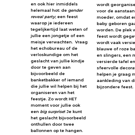
en ook hier inmiddels
wordt georganis
helemaal hot: de
gender
voor de aanstaa
reveal party
; een feest
moeder, omdat e
waarop je iedereen
baby geboren ga
tegelijkertijd laat weten of
worden. De plek 
jullie een jongetje of een
feest wordt gege
meisje verwachten.
Vraag
wordt vaak versi
het echobureau of de
blauwe of roze b
verloskundige om het
en slingers, een 
geslacht van jullie kindje
versierde tafel e
door te geven aan
sfeervolle decora
bijvoorbeeld de
helpen je graag 
banketbakker of iemand
aankleding van di
die jullie wil helpen bij het
bijzondere feest.
organiseren van het
feestje. Zo wordt HET
moment voor jullie ook
een
big surprise
!
Je kunt
het geslacht bijvoorbeeld
onthullen door twee
ballonnen op te hangen.