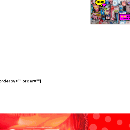
rderby=”” order=””]