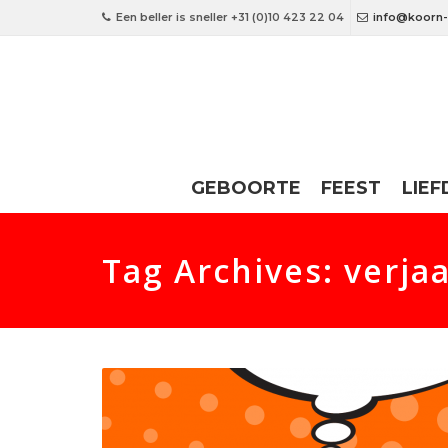
Een beller is sneller +31 (0)10 423 22 04
info@koorn-
GEBOORTE
FEEST
LIEF
Tag Archives: verja