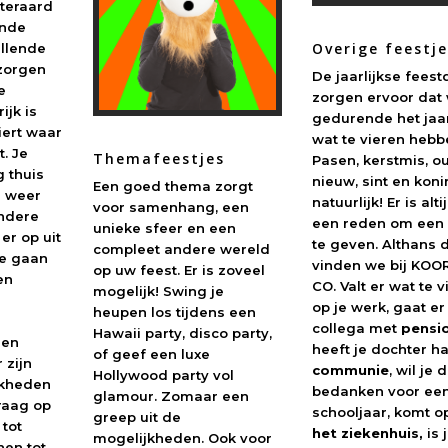
iteraard
ende
Overige feestj
illende
 zorgen
De jaarlijkse fees
e
zorgen ervoor dat
ijk is
gedurende het jaa
iert waar
wat te vieren hebb
t. Je
Themafeestjes
Pasen, kerstmis, o
g thuis
nieuw, sint en kon
Een goed thema zorgt
i weer
natuurlijk! Er is alt
voor samenhang, een
Andere
een reden om een 
unieke sfeer en een
er op uit
te geven. Althans 
compleet andere wereld
te gaan
vinden we bij KOO
op uw feest. Er is zoveel
en
CO. Valt er wat te 
mogelijk! Swing je
op je werk, gaat er
heupen
los tijdens een
collega met
pensi
Hawaii party, disco party,
een
heeft je dochter h
of geef een luxe
 zijn
communie
, wil je 
Hollywood party vol
jkheden
bedanken voor ee
glamour. Zomaar een
raag op
schooljaar, komt 
greep uit de
 tot
het ziekenhuis,
is 
mogelijkheden. Ook voor
nen tot