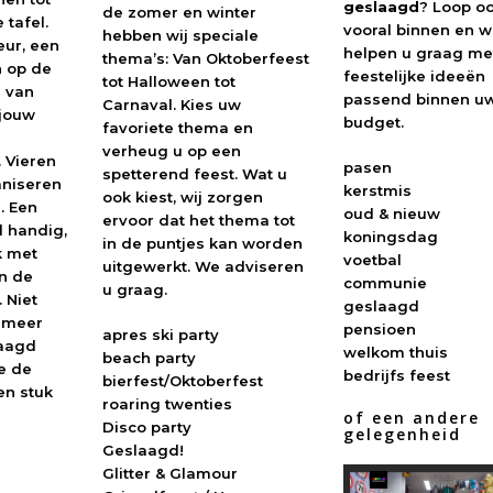
geslaagd
? Loop o
de zomer en winter
tafel.
vooral binnen en 
hebben wij speciale
eur, een
helpen u graag me
thema’s: Van Oktoberfeest
 op de
feestelijke ideeën
tot Halloween tot
 van
passend binnen u
Carnaval. Kies uw
 jouw
budget.
favoriete thema en
verheug u op een
 Vieren
pasen
spetterend feest. Wat u
aniseren
kerstmis
ook kiest, wij zorgen
. Een
oud & nieuw
ervoor dat het thema tot
d handig,
koningsdag
in de puntjes kan worden
k met
voetbal
uitgewerkt. We adviseren
n de
communie
u graag.
 Niet
geslaagd
n meer
pensioen
apres ski party
laagd
welkom thuis
beach party
e de
bedrijfs feest
bierfest/Oktoberfest
en stuk
roaring twenties
of een andere
Disco party
gelegenheid
Geslaagd!
Glitter & Glamour