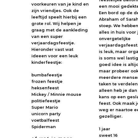
voorkeuren van je kind en
een mooi gedekte 
zijn vriendjes. Ook de
Een bord op de d
leeftijd speelt hierbij een
Abraham of Sarah
grote rol. Wij helpen je
stoep. We hebben
graag met de aankleding
alles in huis voor
van een super
onvergetelijke
verjaardagsfeestje.
verjaardagsfeest.
Hieronder vast wat
is leuk, maar org
ideeen voor een leuk
is soms wel lastig
kinderfeestje:
goed idee is altij
maar probeer oo
bumbafeestje
meerdere mense
frozen feestje
taken te verdelen.
heksenfeest
alleen heb je da
Mickey / Minnie mouse
kans op een ges
politiefeestje
feest. Ook maak j
Super Mario
weg er naartoe e
unicorn party
gezelliger.
voetbalfeest
Spiderman
1 jaar
sweet 16