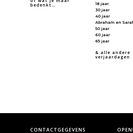
of wat je maar
18 jaar
bedenkt…
30 jaar
40 jaar
Abraham en Sara
50 jaar
60 jaar
65 jaar
& alle andere
verjaardagen
CONTACTGEGEVENS
OPEN