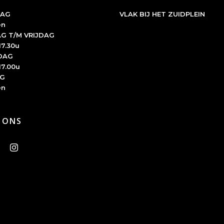
AG
VLAK BIJ HET ZUIDPLEIN
en
G T/M VRIJDAG
17.30u
DAG
17.00u
G
en
 ONS