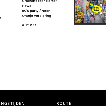
Griezelfeest / Horror
Hawaii
80’s party / Neon
Oranje versiering
h
& meer
INGSTIJDEN
ROUTE