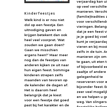
verjaardag kan u
op veel verschill
manieren. Versch
Kinderfeestjes
(familie)tradities
Welk kind is er nou niet
voor verschillend
dol op een feestje. Een
vieringen. Belangr
uitnodiging geven en
dat je een feest v
krijgen betekent dan ook
je je goed bij voel
heel veel voorpret. ‘Wat
kunt je verjaarda
zouden we gaan doen?
vieren en bij moo
Gaan we misschien
zelfs in de tuin. 
ergens heen?’ Maar meer
manieren zijn om 
nog dan de feestjes van
te gaan, uit eten 
anderen kijken ze uit naar
of bijvoorbeeld e
hun eigen feest. Sommige
zaaltje of andere
kinderen strepen zelfs
gelegenheid te
maanden van tevoren op
reserveren voor 
de kalender de dagen af.
bijzonder feest. Er
Het is daarom heel
zeer veel mogeli
belangrijk dat je kiest
en we helpen u g
voor een feestje dat goed
weg. Van slingers
past bij het karakter en de
feestelijke ballon