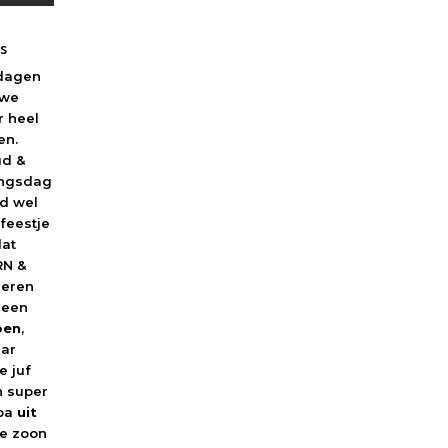
es
tdagen
 we
r heel
en.
ud &
ingsdag
ijd wel
feestje
dat
RN &
vieren
 een
oen
,
aar
de juf
n super
opa
uit
je zoon