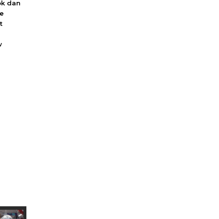
ok dan
we
t
w