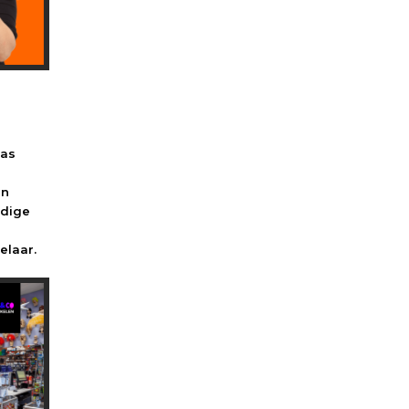
ras
en
udige
elaar.