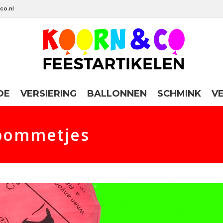
co.nl
DE
VERSIERING
BALLONNEN
SCHMINK
V
kbommetjes