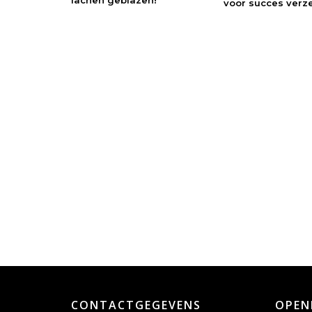
lachen geblazen!
voor succes verz
CONTACTGEGEVENS
OPEN