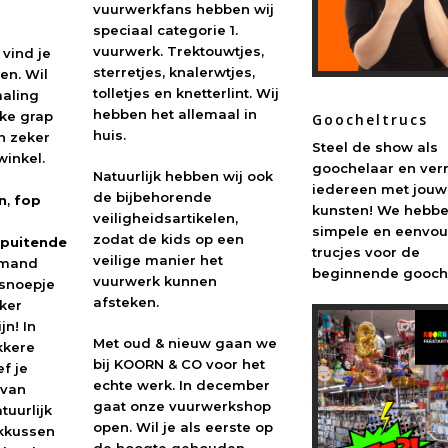
vuurwerkfans hebben wij
speciaal categorie 1.
vuurwerk. Trektouwtjes,
 vind je
sterretjes, knalerwtjes,
en. Wil
tolletjes en knetterlint. Wij
maling
hebben het allemaal in
ke grap
Goocheltrucs
huis.
n zeker
Steel de show als
winkel.
goochelaar en ver
Natuurlijk hebben wij ook
iedereen met jouw
de bijbehorende
n
,
fop
kunsten! We hebb
veiligheidsartikelen,
simpele en eenvo
zodat de kids op een
puitende
trucjes voor de
veilige manier het
iemand
beginnende gooch
vuurwerk kunnen
 snoepje
afsteken.
kker
jn! In
Met oud & nieuw gaan we
kkere
bij KOORN & CO voor het
f je
echte werk. In december
 van
gaat onze vuurwerkshop
tuurlijk
open. Wil je als eerste op
nkkussen