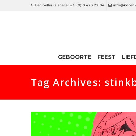
Een beller is sneller +31 (0)10 423 22 04
info@koorn-
GEBOORTE
FEEST
LIEF
Tag Archives: stin