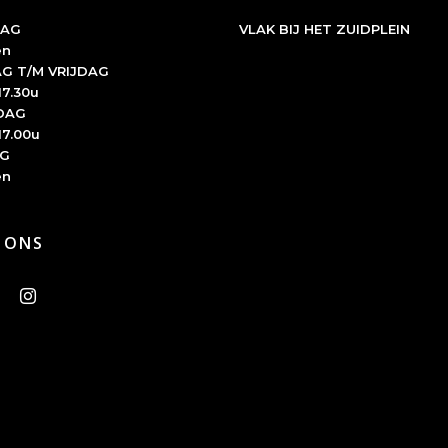
AG
VLAK BIJ HET ZUIDPLEIN
en
G T/M VRIJDAG
17.30u
DAG
17.00u
G
en
 ONS