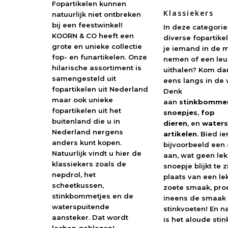
Fopartikelen kunnen
Klassiekers
natuurlijk niet ontbreken
bij een feestwinkel!
In deze categorie
KOORN & CO heeft een
diverse fopartikel
grote en unieke collectie
je iemand in de 
fop- en funartikelen. Onze
nemen of een leu
hilarische assortiment is
uithalen? Kom da
samengesteld uit
eens langs in de 
fopartikelen uit Nederland
Denk
maar ook unieke
aan
stinkbomme
fopartikelen uit het
snoepjes
,
fop
buitenland die u in
dieren
, en
waters
Nederland nergens
artikelen
. Bied 
anders kunt kopen.
bijvoorbeeld een
Natuurlijk vindt u hier de
aan, wat geen le
klassiekers zoals de
snoepje blijkt te zi
nepdrol, het
plaats van een le
scheetkussen,
zoete smaak, proe
stinkbommetjes en de
ineens de smaak
waterspuitende
stinkvoeten! En na
aansteker. Dat wordt
is het aloude sti