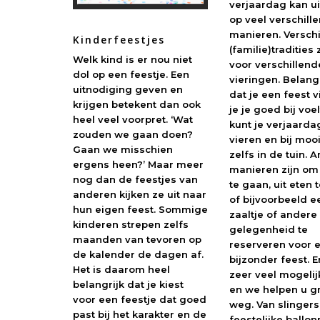
verjaardag kan u
op veel verschill
manieren. Versch
Kinderfeestjes
(familie)tradities
Welk kind is er nou niet
voor verschillend
dol op een feestje. Een
vieringen. Belangr
uitnodiging geven en
dat je een feest v
krijgen betekent dan ook
je je goed bij voel
heel veel voorpret. ‘Wat
kunt je verjaarda
zouden we gaan doen?
vieren en bij moo
Gaan we misschien
zelfs in de tuin. 
ergens heen?’ Maar meer
manieren zijn om 
nog dan de feestjes van
te gaan, uit eten 
anderen kijken ze uit naar
of bijvoorbeeld e
hun eigen feest. Sommige
zaaltje of andere
kinderen strepen zelfs
gelegenheid te
maanden van tevoren op
reserveren voor 
de kalender de dagen af.
bijzonder feest. Er
Het is daarom heel
zeer veel mogeli
belangrijk dat je kiest
en we helpen u g
voor een feestje dat goed
weg. Van slingers
past bij het karakter en de
feestelijke ballon