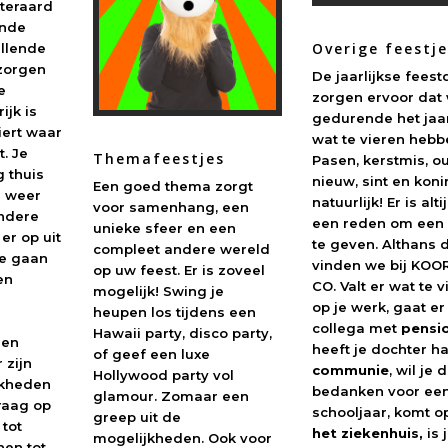
iteraard
ende
Overige feestj
illende
 zorgen
De jaarlijkse fees
e
zorgen ervoor dat
ijk is
gedurende het jaa
iert waar
wat te vieren hebb
t. Je
Themafeestjes
Pasen, kerstmis, o
g thuis
nieuw, sint en kon
Een goed thema zorgt
i weer
natuurlijk! Er is alt
voor samenhang, een
Andere
een reden om een 
unieke sfeer en een
er op uit
te geven. Althans 
compleet andere wereld
te gaan
vinden we bij KOO
op uw feest. Er is zoveel
en
CO. Valt er wat te 
mogelijk! Swing je
op je werk, gaat er
heupen
los tijdens een
collega met
pensi
Hawaii party, disco party,
een
heeft je dochter h
of geef een luxe
 zijn
communie
, wil je 
Hollywood party vol
jkheden
bedanken voor ee
glamour. Zomaar een
raag op
schooljaar, komt 
greep uit de
 tot
het ziekenhuis,
is 
mogelijkheden. Ook voor
nen tot