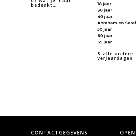
of wat je maar
18 jaar
bedenkt…
30 jaar
40 jaar
Abraham en Sara
50 jaar
60 jaar
65 jaar
& alle andere
verjaardagen
CONTACTGEGEVENS
OPEN