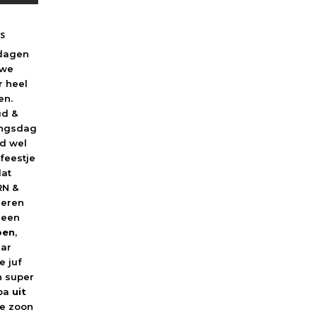
es
tdagen
 we
r heel
en.
ud &
ingsdag
ijd wel
feestje
dat
RN &
vieren
 een
oen
,
aar
de juf
n super
opa
uit
je zoon