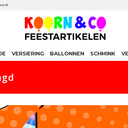
co.nl
DE
VERSIERING
BALLONNEN
SCHMINK
V
agd