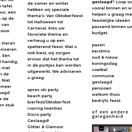
geslaagd
? Loop o
de zomer en winter
tafel.
vooral binnen en 
hebben wij speciale
eur, een
helpen u graag me
thema’s: Van Oktoberfeest
 op de
feestelijke ideeën
tot Halloween tot
 van
passend binnen u
Carnaval. Kies uw
 jouw
budget.
favoriete thema en
verheug u op een
 Vieren
pasen
spetterend feest. Wat u
aniseren
kerstmis
ook kiest, wij zorgen
. Een
oud & nieuw
ervoor dat het thema tot
d handig,
koningsdag
in de puntjes kan worden
k met
voetbal
uitgewerkt. We adviseren
n de
communie
u graag.
 Niet
geslaagd
n meer
pensioen
apres ski party
laagd
welkom thuis
beach party
e de
bedrijfs feest
bierfest/Oktoberfest
en stuk
roaring twenties
of een andere
Disco party
gelegenheid
Geslaagd!
Glitter & Glamour