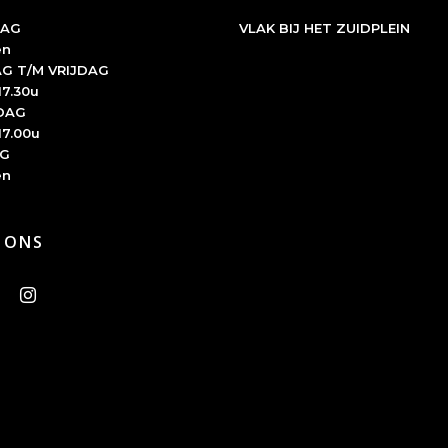
AG
VLAK BIJ HET ZUIDPLEIN
en
G T/M VRIJDAG
17.30u
DAG
17.00u
G
en
 ONS