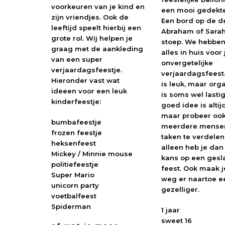
voorkeuren van je kind en
een mooi gedekte 
zijn vriendjes. Ook de
Een bord op de d
leeftijd speelt hierbij een
Abraham of Sarah
grote rol. Wij helpen je
stoep. We hebben
graag met de aankleding
alles in huis voor
van een super
onvergetelijke
verjaardagsfeestje.
verjaardagsfeest.
Hieronder vast wat
is leuk, maar org
ideeen voor een leuk
is soms wel lastig
kinderfeestje:
goed idee is altij
maar probeer oo
bumbafeestje
meerdere mense
frozen feestje
taken te verdelen.
heksenfeest
alleen heb je da
Mickey / Minnie mouse
kans op een ges
politiefeestje
feest. Ook maak j
Super Mario
weg er naartoe e
unicorn party
gezelliger.
voetbalfeest
Spiderman
1 jaar
sweet 16