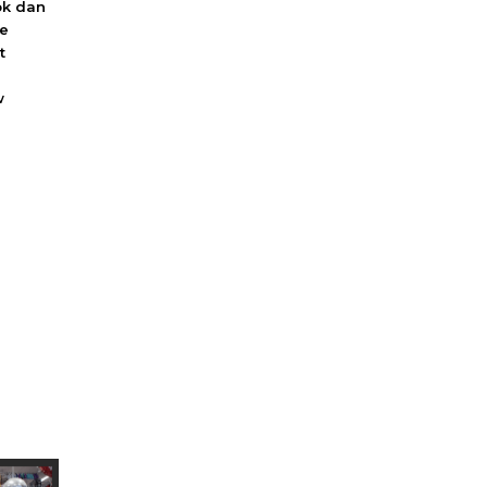
ok dan
we
t
w