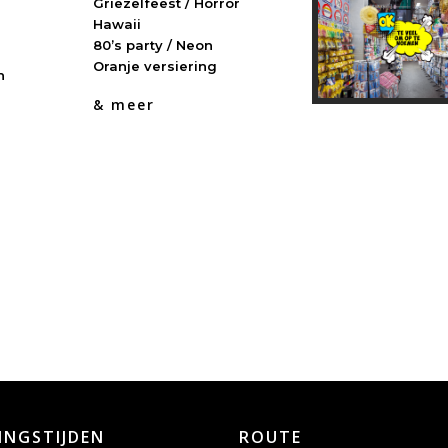
Griezelfeest / Horror
Hawaii
80’s party / Neon
Oranje versiering
h
& meer
INGSTIJDEN
ROUTE